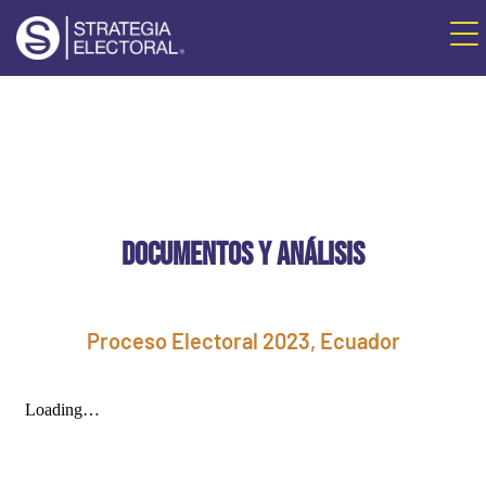
DOCUMENTOS Y ANÁLISIS
Proceso Electoral 2023, Ecuador